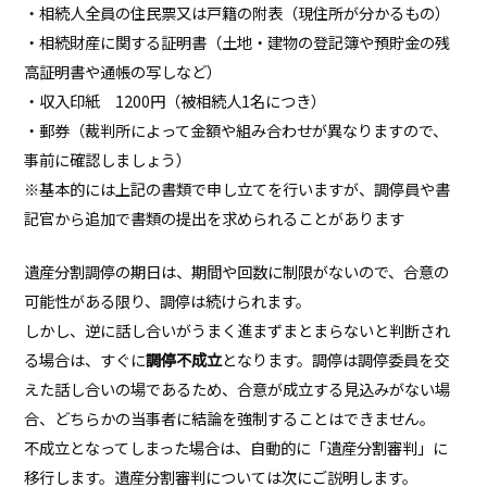
・相続人全員の住民票又は戸籍の附表（現住所が分かるもの）
・相続財産に関する証明書（土地・建物の登記簿や預貯金の残
高証明書や通帳の写しなど）
・収入印紙 1200円（被相続人1名につき）
・郵券（裁判所によって金額や組み合わせが異なりますので、
事前に確認しましょう）
※基本的には上記の書類で申し立てを行いますが、調停員や書
記官から追加で書類の提出を求められることがあります
遺産分割調停の期日は、期間や回数に制限がないので、合意の
可能性がある限り、調停は続けられます。
しかし、逆に話し合いがうまく進まずまとまらないと判断され
る場合は、すぐに
調停不成立
となります。調停は調停委員を交
えた話し合いの場であるため、合意が成立する見込みがない場
合、どちらかの当事者に結論を強制することはできません。
不成立となってしまった場合は、自動的に「遺産分割審判」に
移行します。遺産分割審判については次にご説明します。