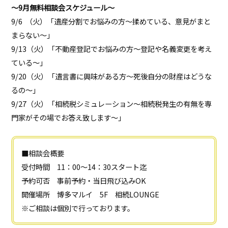
～9月無料相談会スケジュール～
9/6 （火）「遺産分割でお悩みの方～揉めている、意見がまと
まらない～」
9/13（火）「不動産登記でお悩みの方～登記や名義変更を考え
ている～」
9/20（火）「遺言書に興味がある方～死後自分の財産はどうな
るの～」
9/27（火）「相続税シミュレーション～相続税発生の有無を専
門家がその場でお答え致します～」
■相談会概要
受付時間 11：00～14：30スタート迄
予約可否 事前予約・当日飛び込みOK
開催場所 博多マルイ 5F 相続LOUNGE
※ご相談は個別で行っております。