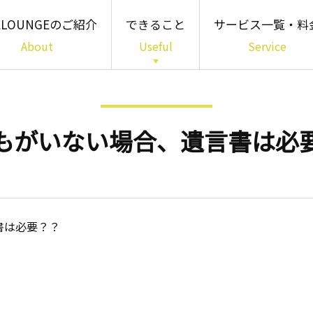
LOUNGEのご紹介
できること
サービス一覧・料
About
Useful
Service
「知る」01
書籍・パンフレット・
簡易診断
もがいない場合、遺言書は必
「わかる」02
専門家相談
「備える」03
多様な相続サービス
書は必要？？