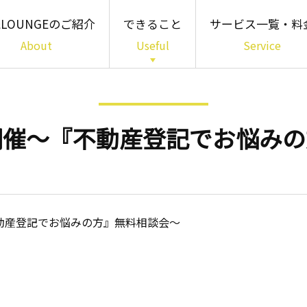
LOUNGEのご紹介
できること
サービス一覧・料
About
Useful
Service
「知る」01
書籍・パンフレット・
簡易診断
日開催～『不動産登記でお悩み
「わかる」02
専門家相談
「備える」03
多様な相続サービス
不動産登記でお悩みの方』無料相談会～