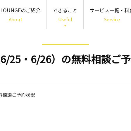
LOUNGEのご紹介
できること
サービス一覧・料
About
Useful
Service
「知る」01
書籍・パンフレット・
簡易診断
6/25・6/26）の無料相談
「わかる」02
専門家相談
「備える」03
多様な相続サービス
の無料相談ご予約状況