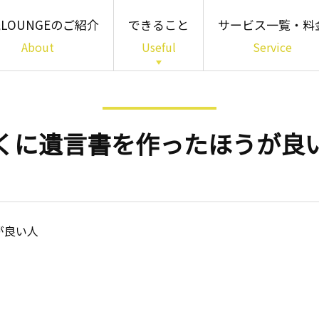
LOUNGEのご紹介
できること
サービス一覧・料
About
Useful
Service
「知る」01
書籍・パンフレット・
簡易診断
くに遺言書を作ったほうが良
「わかる」02
専門家相談
「備える」03
多様な相続サービス
が良い人