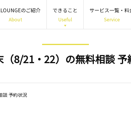
LOUNGEのご紹介
できること
サービス一覧・料
About
Useful
Service
「知る」01
書籍・パンフレット・
簡易診断
（8/21・22）の無料相談 
「わかる」02
専門家相談
「備える」03
多様な相続サービス
相談 予約状況